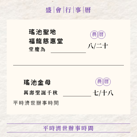
盛
會
行
事
曆
瑤池聖地
農
曆
福龍慈惠堂
八/二十
堂慶為
瑤池金母
農
曆
七/十八
萬壽聖誕千秋
平時濟世辦事時間
平時濟世辦事時間