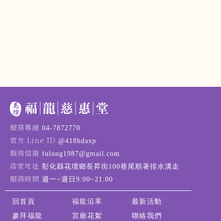
04-7872770
@418hdaxp
fulong1987@gmail.com
彰化縣花壇鄉長昇街100巷尾順著排水溝走
週一~週日9:00~21:00
回首頁
福龍沿革
最新活動
參拜福龍
宮廟花絮
聯絡我們