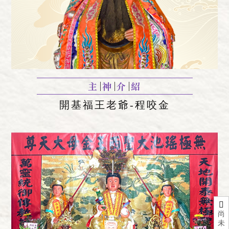
主
神
介
紹
開基福王老爺-
程咬金
尚
未