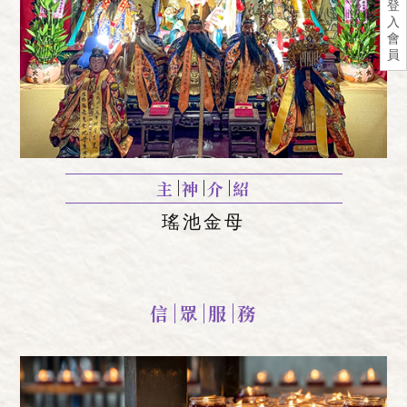
登
入
會
員
主
神
介
紹
瑤池金母
信
眾
服
務