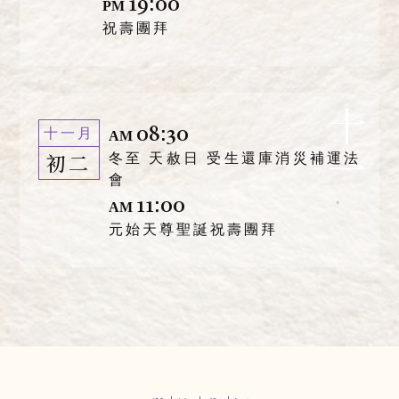
19:00
PM
祝壽團拜
十一
08:30
十一月
AM
初二
冬至 天赦日 受生還庫消災補運法
會
11:00
AM
元始天尊聖誕祝壽團拜