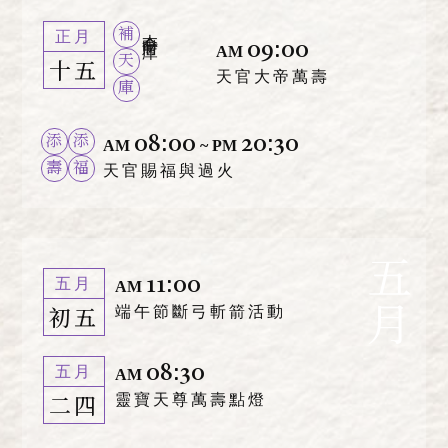
補
本命財庫
正月
09:00
AM
天
十五
天官大帝萬壽
庫
08:00
20:30
添
添
AM
~ PM
壽
福
天官賜福與過火
五月
11:00
五月
AM
初五
端午節斷弓斬箭活動
08:30
五月
AM
二四
靈寶天尊萬壽點燈