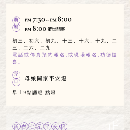
7:30
8:00
農
PM
~ PM
8:00
曆
PM
濟世問事
初三、初六、初九、十三、十六、十九、二
三、二六、二九
電話或傳真預約報名,或現場報名,功德隨
喜。
元
母娘闔家平安燈
旦
早上9點誦經 點燈
新
春
七
星
平
安
橋