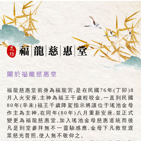
瑤池金母廟
母娘廟
彰化瑤池金母廟
彰化母娘廟
花壇瑤池金母廟
關於福龍慈惠堂
福龍慈惠堂前身為福龍宮,是在民國76年(丁卯)8
月入火安座,主神為福王千歲程咬金,一直到民國
80年(辛未)福王千歲降駕指示將讓位于瑤池金母
作主為主神,在同年(80年)八月重新安座,並正式
變更為福龍慈惠堂,加入瑤池金母慈惠道統而後
凡是到堂參拜無不一靈驗感應,金母下凡救世渡
眾慈光普照,使人無不敬仰之。