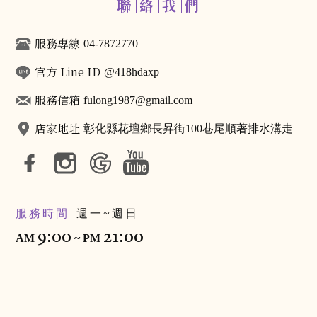
聯
絡
我
們
服務專線
04-7872770
官方 Line ID
@418hdaxp
服務信箱
fulong1987@gmail.com
店家地址
彰化縣花壇鄉長昇街100巷尾順著排水溝走
服務時間
週一~週日
9:00
21:00
AM
~ PM