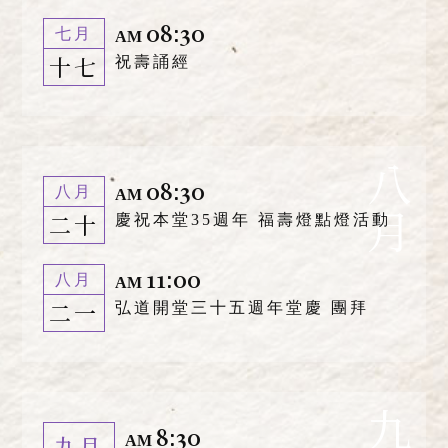
08:30
七月
AM
十七
祝壽誦經
八月
08:30
八月
AM
二十
慶祝本堂35週年 福壽燈點燈活動
11:00
八月
AM
二一
弘道開堂三十五週年堂慶 團拜
九
8:30
九月
AM