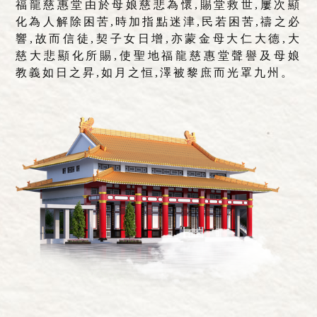
福龍慈惠堂由於母娘慈悲為懷,賜堂救世,屢次顯
化為人解除困苦,時加指點迷津,民若困苦,禱之必
響,故而信徒,契子女日增,亦蒙金母大仁大德,大
慈大悲顯化所賜,使聖地福龍慈惠堂聲譽及母娘
教義如日之昇,如月之恒,澤被黎庶而光罩九州。