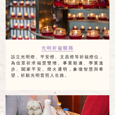
光明祈福服務
設立光明燈、平安燈、文昌燈等祈福燈位，
為信眾祈求福慧雙增、事業順遂、學業進
步、闔家平安。燈火通明，象徵智慧與希
望，祈願光明普照人生路。