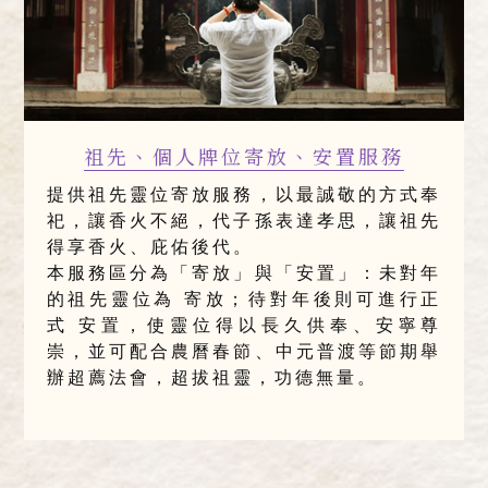
祖先、個人牌位寄放、安置服務
提供祖先靈位寄放服務，以最誠敬的方式奉
祀，讓香火不絕，代子孫表達孝思，讓祖先
得享香火、庇佑後代。
本服務區分為「寄放」與「安置」：未對年
的祖先靈位為 寄放；待對年後則可進行正
式 安置，使靈位得以長久供奉、安寧尊
崇，並可配合農曆春節、中元普渡等節期舉
辦超薦法會，超拔祖靈，功德無量。