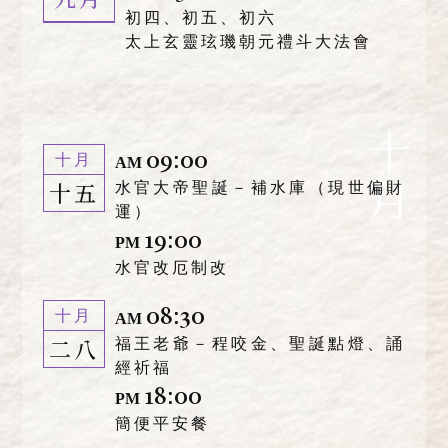
初四、初五、初六
太上玄靈玹璣朝元禮斗大法會
十月
09:00
十月
AM
十五
水官大帝聖誕－補水庫（現世偏財
運）
19:00
PM
水官改厄制改
08:30
十月
AM
二八
福王老爺－程咬金、聖誕點燈、誦
經祈福
18:00
PM
簡便平安餐