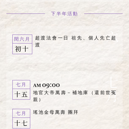
下半年活動
六
超渡法會一日 祖先、個人先亡超
閏六月
渡
初十
七月
09:00
七月
AM
十五
地官大帝萬壽－補地庫（還前世冤
親）
瑤池金母萬壽 團拜
七月
十七